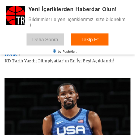
Skip
Yeni İçeriklerden Haberdar Olun!
BasketTR
to
content
Bildirimler ile yeni içeriklerimizi size bildirelim
Sol dip çizgiden bir basket de bizden gelsin dedik.
:)
Daha Sonra
Takip Et
by PushAlert
Home
KD Tarih Yazdı; Olimpiyatlar’ın En İyi Beşi Açıklandı!