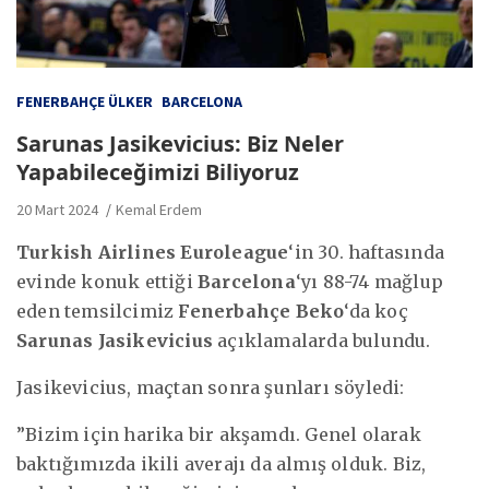
FENERBAHÇE ÜLKER
BARCELONA
Sarunas Jasikevicius: Biz Neler
Yapabileceğimizi Biliyoruz
20 Mart 2024
Kemal Erdem
Turkish Airlines Euroleague
‘in 30. haftasında
evinde konuk ettiği
Barcelona
‘yı 88-74 mağlup
eden temsilcimiz
Fenerbahçe Beko
‘da koç
Sarunas Jasikevicius
açıklamalarda bulundu.
Jasikevicius, maçtan sonra şunları söyledi:
”Bizim için harika bir akşamdı. Genel olarak
baktığımızda ikili averajı da almış olduk. Biz,