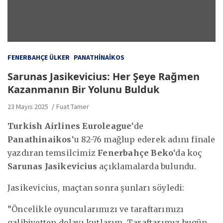
FENERBAHÇE ÜLKER
PANATHINAIKOS
Sarunas Jasikevicius: Her Şeye Rağmen
Kazanmanın Bir Yolunu Bulduk
23 Mayıs 2025
Fuat Tamer
Turkish Airlines Euroleague
‘de
Panathinaikos
‘u 82-76 mağlup ederek adını finale
yazdıran temsilcimiz
Fenerbahçe Beko
‘da koç
Sarunas Jasikevicius
açıklamalarda bulundu.
Jasikevicius, maçtan sonra şunları söyledi:
”Öncelikle oyuncularımızı ve taraftarımızı
galibiyetten dolayı kutlarım. Taraftarımız bugün