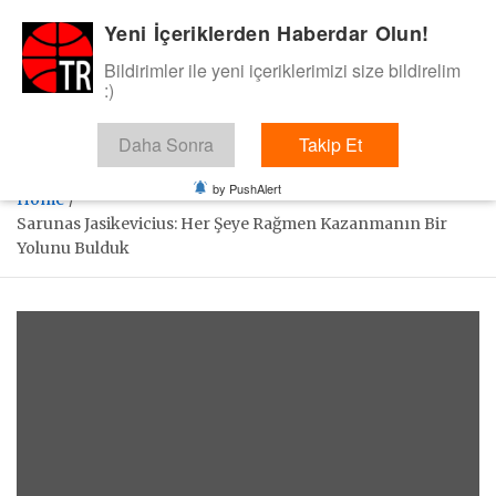
Skip
Yeni İçeriklerden Haberdar Olun!
BasketTR
to
content
Bildirimler ile yeni içeriklerimizi size bildirelim
Sol dip çizgiden bir basket de bizden gelsin dedik.
:)
Daha Sonra
Takip Et
by PushAlert
Home
Sarunas Jasikevicius: Her Şeye Rağmen Kazanmanın Bir
Yolunu Bulduk