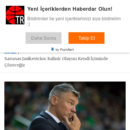
Skip
Yeni İçeriklerden Haberdar Olun!
BasketTR
to
content
Bildirimler ile yeni içeriklerimizi size bildirelim
Sol dip çizgiden bir basket de bizden gelsin dedik.
:)
Daha Sonra
Takip Et
by PushAlert
Home
Sarunas Jasikevicius: Kalinic Olayını Kendi İçimizde
Çözeceğiz