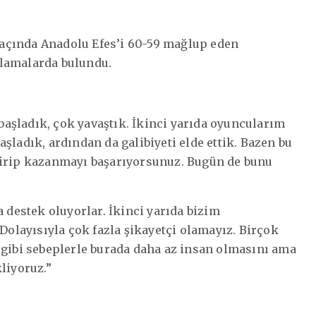
 maçında Anadolu Efes’i 60-59 mağlup eden
klamalarda bulundu.
 başladık, çok yavaştık. İkinci yarıda oyuncularım
şladık, ardından da galibiyeti elde ettik. Bazen bu
çirip kazanmayı başarıyorsunuz. Bugün de bunu
a destek oluyorlar. İkinci yarıda bizim
 Dolayısıyla çok fazla şikayetçi olamayız. Birçok
 gibi sebeplerle burada daha az insan olmasını ama
liyoruz.”