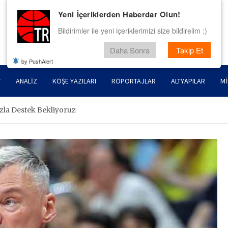
Yeni İçeriklerden Haberdar Olun!
Bildirimler ile yeni içeriklerimizi size bildirelim :)
Daha Sonra
Takip Et
by PushAlert
ANALIZ
KÖŞE YAZILARI
RÖPORTAJLAR
ALTYAPILAR
MI
azla Destek Bekliyoruz