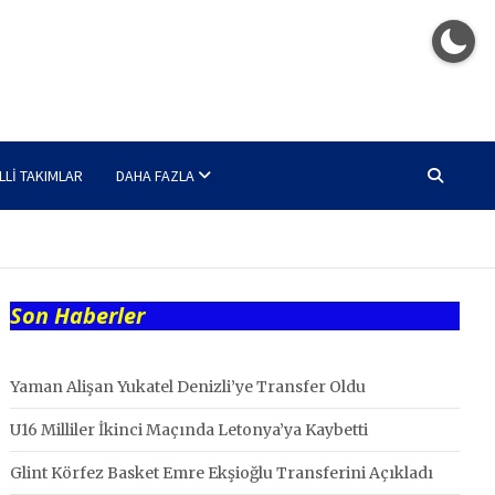
LLI TAKIMLAR
DAHA FAZLA
Son Haberler
Yaman Alişan Yukatel Denizli’ye Transfer Oldu
U16 Milliler İkinci Maçında Letonya’ya Kaybetti
Glint Körfez Basket Emre Ekşioğlu Transferini Açıkladı