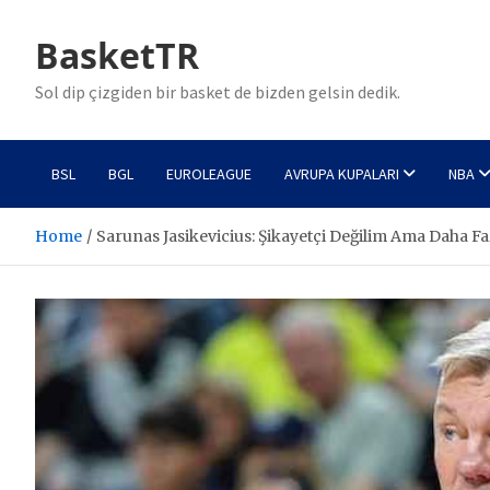
Skip
to
BasketTR
content
Sol dip çizgiden bir basket de bizden gelsin dedik.
BSL
BGL
EUROLEAGUE
AVRUPA KUPALARI
NBA
Home
Sarunas Jasikevicius: Şikayetçi Değilim Ama Daha F