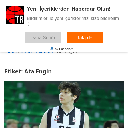
Skip
Yeni İçeriklerden Haberdar Olun!
BasketTR
to
content
Bildirimler ile yeni içeriklerimizi size bildirelim
Sol dip çizgiden bir basket de bizden gelsin dedik.
:)
Daha Sonra
Takip Et
by PushAlert
Home
Güncel Haberler
Ata Engin
Etiket:
Ata Engin