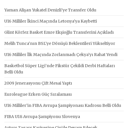
Yaman Alişan Yukatel Denizli’ye Transfer Oldu
U16 Milliler İkinci Maçında Letonya’ya Kaybetti
Glint Körfez Basket Emre Ekşioğlu Transferini Açıkladı
Melih Tunca’nın BSL’ye Dönüşü Beklentileri Yükseltiyor
U16 Milliler İlk Maçında Zorlanmadı Çekya’yı Rahat Yendi
Basketbol Süper Ligi’nde Fikstür Çekildi Derbi Haftaları
Belli Oldu
2009 Jenerasyonu Çift Mesai Yaptı
Euroleague Erken Güç Sıralaması
U16 Milliler’in FIBA Avrupa Şampiyonası Kadrosu Belli Oldu
FIBA U18 Avrupa Şampiyonu Slovenya
Arturs Zagars Kariyerine Çin’de Devam Edecek