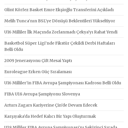
Glint Körfez Basket Emre Ekşioğlu Transferini Açıkladı
Melih Tunca’nın BSL’ye Dönüşü Beklentileri Yükseltiyor
U16 Milliler İlk Maçında Zorlanmadı Çekya’yı Rahat Yendi
Basketbol Süper Ligi’nde Fikstür Çekildi Derbi Haftaları
Belli Oldu
2009 Jenerasyonu Çift Mesai Yaptı
Euroleague Erken Güç Sıralaması
U16 Milliler’in FIBA Avrupa Şampiyonası Kadrosu Belli Oldu
FIBA U18 Avrupa Şampiyonu Slovenya
Arturs Zagars Kariyerine Çin’de Devam Edecek
Karşıyaka’da Hedef Kalıcı Bir Yapı Oluşturmak
U18 Milliler FIBA Avrupa Şampiyonası’nı Sekizinci Sırada