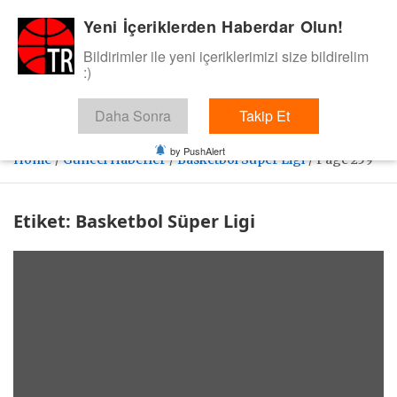
Skip
Yeni İçeriklerden Haberdar Olun!
BasketTR
to
content
Bildirimler ile yeni içeriklerimizi size bildirelim
Sol dip çizgiden bir basket de bizden gelsin dedik.
:)
Daha Sonra
Takip Et
by PushAlert
Home
Güncel Haberler
Basketbol Süper Ligi
Page 259
Etiket:
Basketbol Süper Ligi