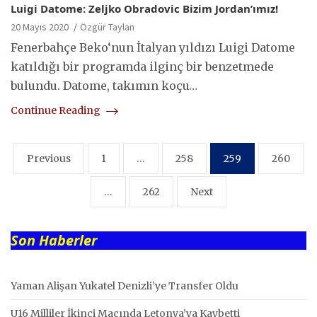
Luigi Datome: Zeljko Obradovic Bizim Jordan’ımız!
20 Mayıs 2020
Özgür Taylan
Fenerbahçe Beko‘nun İtalyan yıldızı Luigi Datome
katıldığı bir programda ilginç bir benzetmede
bulundu. Datome, takımın koçu…
Continue Reading
Yazı
Previous
1
…
258
259
260
sayfalaması
…
262
Next
Son Haberler
Yaman Alişan Yukatel Denizli’ye Transfer Oldu
U16 Milliler İkinci Maçında Letonya’ya Kaybetti