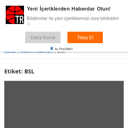
Skip
Yeni İçeriklerden Haberdar Olun!
BasketTR
to
content
Bildirimler ile yeni içeriklerimizi size bildirelim
Sol dip çizgiden bir basket de bizden gelsin dedik.
:)
Daha Sonra
Takip Et
by PushAlert
Home
Güncel Haberler
BSL
Etiket:
BSL