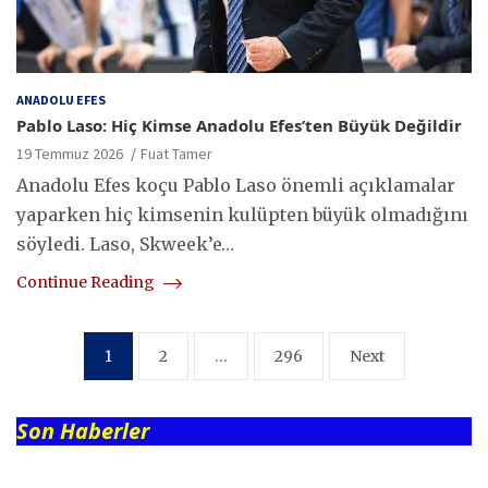
ANADOLU EFES
Pablo Laso: Hiç Kimse Anadolu Efes’ten Büyük Değildir
19 Temmuz 2026
Fuat Tamer
Anadolu Efes koçu Pablo Laso önemli açıklamalar
yaparken hiç kimsenin kulüpten büyük olmadığını
söyledi. Laso, Skweek’e…
Continue Reading
Yazı
1
2
…
296
Next
sayfalaması
Son Haberler