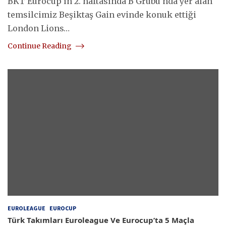
BKT Eurocup‘ın 2. haftasında B Grubu’nda yer alan
temsilcimiz Beşiktaş Gain evinde konuk ettiği
London Lions…
Continue Reading
EUROLEAGUE
EUROCUP
Türk Takımları Euroleague Ve Eurocup’ta 5 Maçla