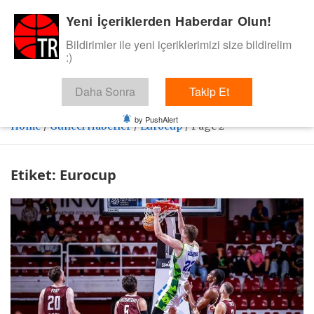
Skip
Yeni İçeriklerden Haberdar Olun!
BasketTR
to
content
Bildirimler ile yeni içeriklerimizi size bildirelim
Sol dip çizgiden bir basket de bizden gelsin dedik.
:)
Daha Sonra
Takip Et
by PushAlert
Home
Güncel Haberler
Eurocup
Page 2
Etiket:
Eurocup