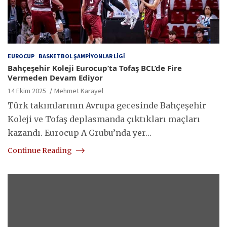
EUROCUP
BASKETBOL ŞAMPIYONLAR LIGI
Bahçeşehir Koleji Eurocup’ta Tofaş BCL’de Fire
Vermeden Devam Ediyor
14 Ekim 2025
Mehmet Karayel
Türk takımlarının Avrupa gecesinde Bahçeşehir
Koleji ve Tofaş deplasmanda çıktıkları maçları
kazandı. Eurocup A Grubu’nda yer…
Continue Reading