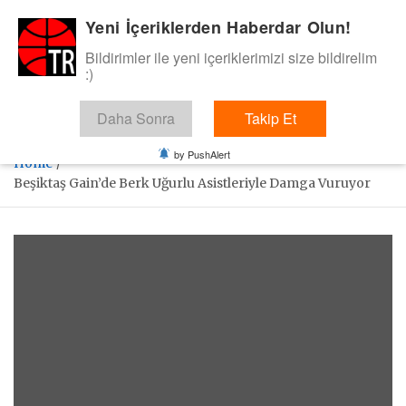
Skip
Yeni İçeriklerden Haberdar Olun!
BasketTR
to
content
Bildirimler ile yeni içeriklerimizi size bildirelim
Sol dip çizgiden bir basket de bizden gelsin dedik.
:)
Daha Sonra
Takip Et
by PushAlert
Home
Beşiktaş Gain’de Berk Uğurlu Asistleriyle Damga Vuruyor