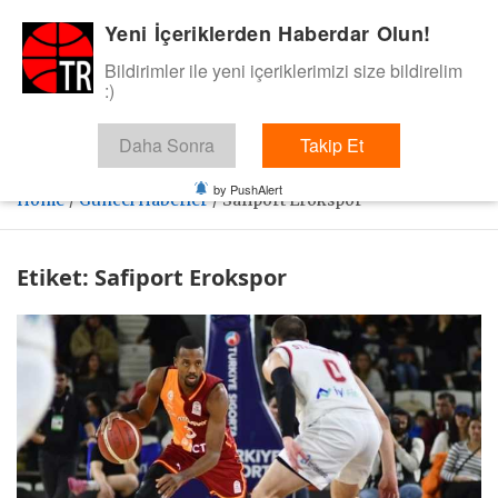
Skip
Yeni İçeriklerden Haberdar Olun!
BasketTR
to
content
Bildirimler ile yeni içeriklerimizi size bildirelim
Sol dip çizgiden bir basket de bizden gelsin dedik.
:)
Daha Sonra
Takip Et
by PushAlert
Home
Güncel Haberler
Safiport Erokspor
Etiket:
Safiport Erokspor