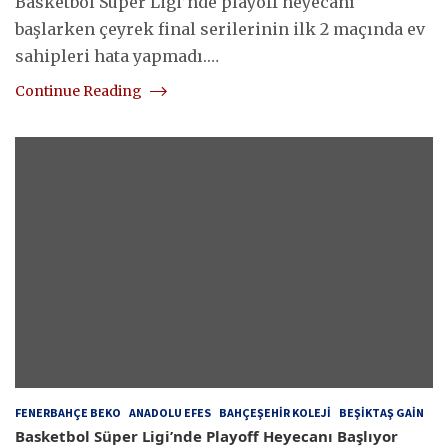
Basketbol Süper Ligi’nde playoff heyecanı
başlarken çeyrek final serilerinin ilk 2 maçında ev
sahipleri hata yapmadı.…
Continue Reading
FENERBAHÇE BEKO
ANADOLU EFES
BAHÇEŞEHIR KOLEJI
BEŞIKTAŞ GAIN
Basketbol Süper Ligi’nde Playoff Heyecanı Başlıyor