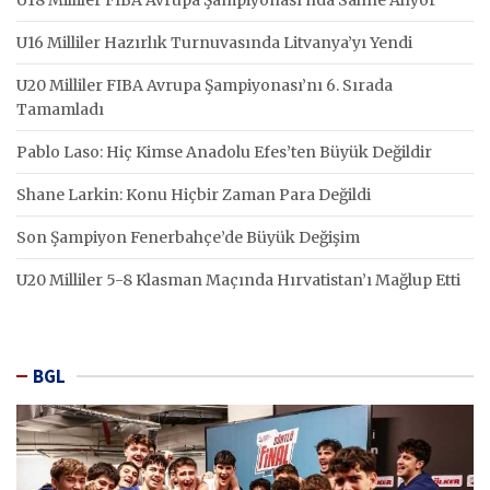
U18 Milliler FIBA Avrupa Şampiyonası’nda Sahne Alıyor
U16 Milliler Hazırlık Turnuvasında Litvanya’yı Yendi
U20 Milliler FIBA Avrupa Şampiyonası’nı 6. Sırada
Tamamladı
Pablo Laso: Hiç Kimse Anadolu Efes’ten Büyük Değildir
Shane Larkin: Konu Hiçbir Zaman Para Değildi
Son Şampiyon Fenerbahçe’de Büyük Değişim
U20 Milliler 5-8 Klasman Maçında Hırvatistan’ı Mağlup Etti
BGL