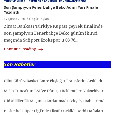
TÜRKIYE KUPASI
ESENLER EROKSPOR
FENERBAHÇE BEKO
Son Şampiyon Fenerbahçe Beko Adını Yarı Finale
Yazdırdı
17 Şubat 2026
Özgür Taylan
Ziraat Bankası Türkiye Kupası çeyrek finalinde
son şampiyon Fenerbahçe Beko günün ikinci
maçında Safiport Erokspor‘u 83-76…
Continue Reading
Son Haberler
Glint Körfez Basket Emre Ekşioğlu Transferini Açıkladı
Melih Tunca’nın BSL’ye Dönüşü Beklentileri Yükseltiyor
U16 Milliler İlk Maçında Zorlanmadı Çekya’yı Rahat Yendi
Basketbol Süper Ligi’nde Fikstür Çekildi Derbi Haftaları