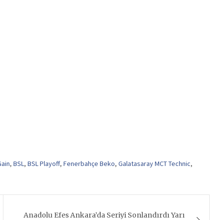
Gain
,
BSL
,
BSL Playoff
,
Fenerbahçe Beko
,
Galatasaray MCT Technic
,
Anadolu Efes Ankara’da Seriyi Sonlandırdı Yarı