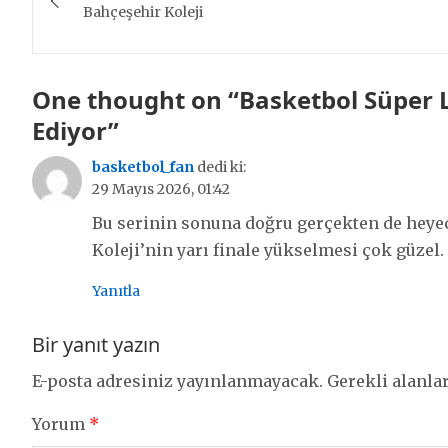
gezinmesi
Bahçeşehir Koleji
One thought on “
Basketbol Süper 
Ediyor
”
basketbol_fan
dedi ki:
29 Mayıs 2026, 01:42
Bu serinin sonuna doğru gerçekten de heye
Koleji’nin yarı finale yükselmesi çok güzel.
Yanıtla
Bir yanıt yazın
E-posta adresiniz yayınlanmayacak.
Gerekli alanla
Yorum
*