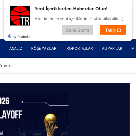
Yeni İçeriklerden Haberdar Olun!
Bildirimler ile yeni içeriklerimizi size bildirelim :)
Daha Sonra
Takip Et
by PushAlert
ANALIZ
KÖŞE YAZILARI
RÖPORTAJLAR
ALTYAPILAR
MI
Ediyor