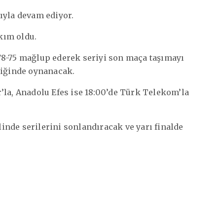
ıyla devam ediyor.
akım oldu.
78-75 mağlup ederek seriyi son maça taşımayı
liğinde oynanacak.
’la, Anadolu Efes ise 18:00’de Türk Telekom’la
nde serilerini sonlandıracak ve yarı finalde