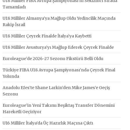
U18 Milliler FIBA Avrupa Şampiyonası’nı Sekizinci Sırada
Tamamladı
U18 Milliler Almanya’ya Mağlup Oldu Yedincilik Maçında
Rakip İsrail
U18 Milliler Çeyrek Finalde İtalya’ya Kaybetti
U18 Milliler Avusturya’yı Mağlup Ederek Çeyrek Finalde
Euroleague’de 2026-27 Sezonu Fikstürü Belli Oldu
Türkiye FIBA U18 Avrupa Şampiyonası’nda Çeyrek Final
Yolunda
Anadolu Efes’te Shane Larkin’den Mike James’e Geçiş
Sezonu
Euroleague’in Yeni Takımı Beşiktaş Transfer Dönemini
Hareketli Geçiriyor
U16 Milliler İtalya’da Üç Hazırlık Maçına Çıktı