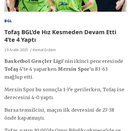
BGL
Tofaş BGL’de Hız Kesmeden Devam Etti
4’te 4 Yaptı
19 Aralık 2025
Kemal Erdem
Basketbol Gençler Ligi
‘nin ikinci penceresinde
Tofaş
4’te 4 yaparken
Mersin Spor’
u 83-63
mağlup etti.
Mersin Spor bu sonuçla 1-3’e gerilerken, Tofaş ise
derecesini 4-0 yaptı.
Bursa temsilcisi, maçın ilk devresini de 27-38
önde kapatmıştı.
Tofaş, yarın 10:00’da Onvo Büyükçekmece’yle ve