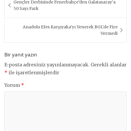
Gençler Derbisinde Fenerbahçe’den Galatasaray’a
gezinmesi
50 Sayı Fark
Anadolu Efes Karşıyaka’yı Yenerek BGL’de Fire
Vermedi
Bir yanıt yazın
E-posta adresiniz yayınlanmayacak.
Gerekli alanlar
*
ile işaretlenmişlerdir
Yorum
*