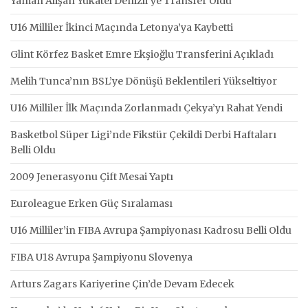
Yaman Alişan Yukatel Denizli’ye Transfer Oldu
U16 Milliler İkinci Maçında Letonya’ya Kaybetti
Glint Körfez Basket Emre Ekşioğlu Transferini Açıkladı
Melih Tunca’nın BSL’ye Dönüşü Beklentileri Yükseltiyor
U16 Milliler İlk Maçında Zorlanmadı Çekya’yı Rahat Yendi
Basketbol Süper Ligi’nde Fikstür Çekildi Derbi Haftaları
Belli Oldu
2009 Jenerasyonu Çift Mesai Yaptı
Euroleague Erken Güç Sıralaması
U16 Milliler’in FIBA Avrupa Şampiyonası Kadrosu Belli Oldu
FIBA U18 Avrupa Şampiyonu Slovenya
Arturs Zagars Kariyerine Çin’de Devam Edecek