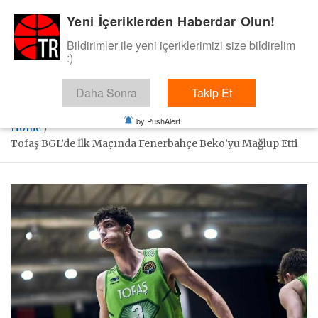
Skip
Yeni İçeriklerden Haberdar Olun!
BasketTR
to
content
Bildirimler ile yeni içeriklerimizi size bildirelim
Sol dip çizgiden bir basket de bizden gelsin dedik.
:)
Daha Sonra
Takip Et
by PushAlert
Home
Tofaş BGL’de İlk Maçında Fenerbahçe Beko’yu Mağlup Etti