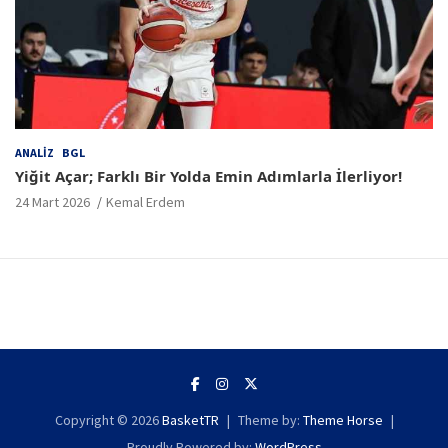
ANALIZ
BGL
Yiğit Açar; Farklı Bir Yolda Emin Adımlarla İlerliyor!
24 Mart 2026
Kemal Erdem
Copyright © 2026
BasketTR
Theme by:
Theme Horse
Proudly Powered by:
WordPress