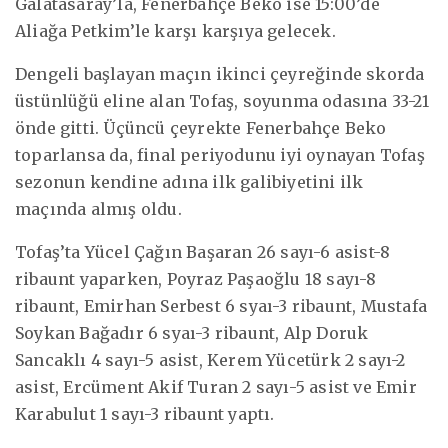
Galatasaray’la, Fenerbahçe Beko ise 15:00’de
Aliağa Petkim’le karşı karşıya gelecek.
Dengeli başlayan maçın ikinci çeyreğinde skorda
üstünlüğü eline alan Tofaş, soyunma odasına 33-21
önde gitti. Üçüncü çeyrekte Fenerbahçe Beko
toparlansa da, final periyodunu iyi oynayan Tofaş
sezonun kendine adına ilk galibiyetini ilk
maçında almış oldu.
Tofaş’ta Yücel Çağın Başaran 26 sayı-6 asist-8
ribaunt yaparken, Poyraz Paşaoğlu 18 sayı-8
ribaunt, Emirhan Serbest 6 syaı-3 ribaunt, Mustafa
Soykan Bağadır 6 syaı-3 ribaunt, Alp Doruk
Sancaklı 4 sayı-5 asist, Kerem Yücetürk 2 sayı-2
asist, Ercüment Akif Turan 2 sayı-5 asist ve Emir
Karabulut 1 sayı-3 ribaunt yaptı.