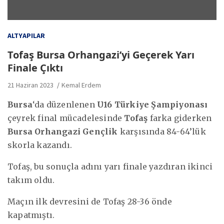
ALTYAPILAR
Tofaş Bursa Orhangazi’yi Geçerek Yarı
Finale Çıktı
21 Haziran 2023
Kemal Erdem
Bursa
‘da düzenlenen
U16 Türkiye Şampiyonası
çeyrek final mücadelesinde
Tofaş
farka giderken
Bursa Orhangazi Gençlik
karşısında 84-64’lük
skorla kazandı.
Tofaş, bu sonuçla adını yarı finale yazdıran ikinci
takım oldu.
Maçın ilk devresini de Tofaş 28-36 önde
kapatmıştı.