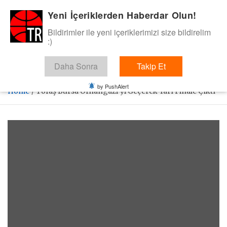
Skip
Yeni İçeriklerden Haberdar Olun!
BasketTR
to
content
Bildirimler ile yeni içeriklerimizi size bildirelim
Sol dip çizgiden bir basket de bizden gelsin dedik.
:)
Daha Sonra
Takip Et
by PushAlert
Home
Tofaş Bursa Orhangazi’yi Geçerek Yarı Finale Çıktı