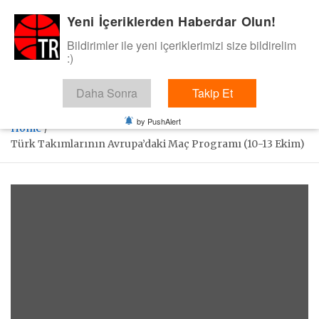
Skip
Yeni İçeriklerden Haberdar Olun!
BasketTR
to
content
Bildirimler ile yeni içeriklerimizi size bildirelim
Sol dip çizgiden bir basket de bizden gelsin dedik.
:)
Daha Sonra
Takip Et
by PushAlert
Home
Türk Takımlarının Avrupa’daki Maç Programı (10-13 Ekim)