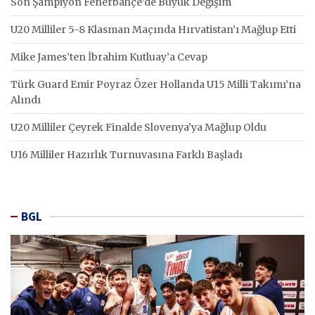
Son Şampiyon Fenerbahçe’de Büyük Değişim
U20 Milliler 5-8 Klasman Maçında Hırvatistan’ı Mağlup Etti
Mike James’ten İbrahim Kutluay’a Cevap
Türk Guard Emir Poyraz Özer Hollanda U15 Milli Takımı’na
Alındı
U20 Milliler Çeyrek Finalde Slovenya’ya Mağlup Oldu
U16 Milliler Hazırlık Turnuvasına Farklı Başladı
BGL