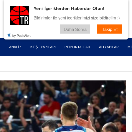
Yeni İçeriklerden Haberdar Olun!
Bildirimler ile yeni içeriklerimizi size bildirelim :)
Daha Sonra
Takip Et
by PushAlert
ANALIZ
KÖŞE YAZILARI
RÖPORTAJLAR
ALTYAPILAR
MI