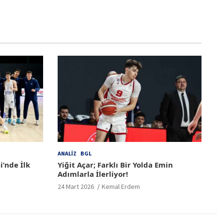
ANALIZ
BGL
i’nde İlk
Yiğit Açar; Farklı Bir Yolda Emin
Adımlarla İlerliyor!
24 Mart 2026
Kemal Erdem