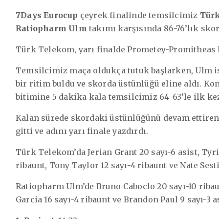
7Days Eurocup
çeyrek finalinde temsilcimiz
Tür
Ratiopharm Ulm
takımı karşısında 86-76’lık skor
Türk Telekom, yarı finalde Prometey-Promitheas P
Temsilcimiz maça oldukça tutuk başlarken, Ulm is
bir ritim buldu ve skorda üstünlüğü eline aldı. Ko
bitimine 5 dakika kala temsilcimiz 64-63’le ilk kez
Kalan sürede skordaki üstünlüğünü devam ettiren
gitti ve adını yarı finale yazdırdı.
Türk Telekom’da Jerian Grant 20 sayı-6 asist, Tyriq
ribaunt, Tony Taylor 12 sayı-4 ribaunt ve Nate Sesti
Ratiopharm Ulm’de Bruno Caboclo 20 sayı-10 ribaun
Garcia 16 sayı-4 ribaunt ve Brandon Paul 9 sayı-3 as