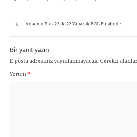
Yazı
Anadolu Efes 22’de 22 Yaparak BGL Finalinde
gezinmesi
Bir yanıt yazın
E-posta adresiniz yayınlanmayacak.
Gerekli alanla
Yorum
*