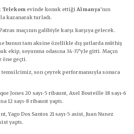
k Telekom
evinde konuk ettiği
Almanya
‘nın
la kazanarak turladı.
atras maçının galibiyle karşı karşıya gelecek.
e bunun tam aksine özellikle dış şutlarda müthiş
nuk ekip, soyunma odasına 34-37’yle gitti. Maçın
 öne geçti.
 temsilcimiz, son çeyrek performansıyla sonuca
ue Jones 20 sayı-5 ribaunt, Axel Bouteille 18 sayı-6
na 12 sayı-8 ribaunt yaptı.
t, Yago Dos Santos 21 sayı-5 asist, Juan Nunez
ist yaptı.