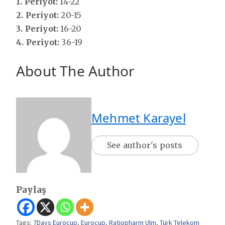
1. Periyot:
14-22
2. Periyot:
20-15
3. Periyot:
16-20
4. Periyot:
36-19
About The Author
Mehmet Karayel
See author's posts
Paylaş
Tags:
7Days Eurocup
,
Eurocup
,
Ratiopharm Ulm
,
Türk Telekom