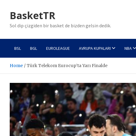
Skip
to
BasketTR
content
Sol dip çizgiden bir basket de bizden gelsin dedik.
BSL
BGL
EUROLEAGUE
AVRUPA KUPALARI
NBA
Home
Türk Telekom Eurocup’ta Yarı Finalde