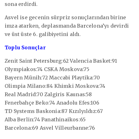
sona erdirdi.
Asvel ise gecenin sürpriz sonuçlarından birine
imza atarken, deplasmanda Barcelona’yı devirdi
ve üst üste 6. galibiyetini aldı.
Toplu Sonuçlar
Zenit Saint Petersburg:62 Valencia Basket:91
Olympiakos:74 CSKA Moskova:75
Bayern Münih:72 Maccabi Playtika:70
Olimpia Milano:84 Khimki Moskova:74
Real Madrid:70 Zalgiris Kaunas:58
Fenerbahçe Beko:74 Anadolu Efes:106
TD Systems Baskonia:87 Kızılyıldız:67
Alba Berlin:74 Panathinaikos:65
Barcelona:69 Asvel Villeurbanne:76