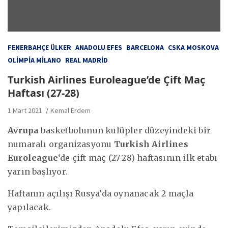
FENERBAHÇE ÜLKER
ANADOLU EFES
BARCELONA
CSKA MOSKOVA
OLIMPIA MILANO
REAL MADRID
Turkish Airlines Euroleague’de Çift Maç
Haftası (27-28)
1 Mart 2021
Kemal Erdem
Avrupa
basketbolunun kulüpler düzeyindeki bir
numaralı organizasyonu
Turkish Airlines
Euroleague
‘de çift maç (27-28) haftasının ilk etabı
yarın başlıyor.
Haftanın açılışı Rusya’da oynanacak 2 maçla
yapılacak.