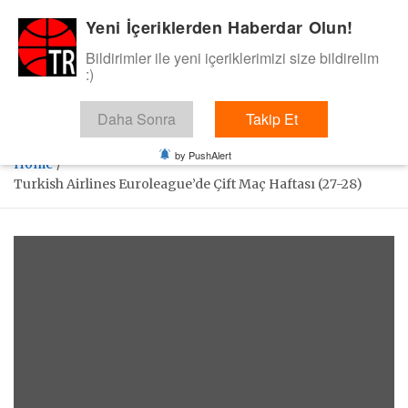
Skip
Yeni İçeriklerden Haberdar Olun!
BasketTR
to
content
Bildirimler ile yeni içeriklerimizi size bildirelim
Sol dip çizgiden bir basket de bizden gelsin dedik.
:)
Daha Sonra
Takip Et
by PushAlert
Home
Turkish Airlines Euroleague’de Çift Maç Haftası (27-28)