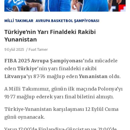
MILLI TAKIMLAR
AVRUPA BASKETBOL ŞAMPIYONASI
Türkiye’nin Yarı Finaldeki Rakibi
Yunanistan
9 Eylül 2025
Fuat Tamer
FIBA 2025 Avrupa Şampiyonası
‘nda mücadele
eden
Türkiye
‘nin yarı finaldeki rakibi
Litvanya
‘yı 87-76 mağlup eden
Yunanistan
oldu.
A Milli Takımımız, günün ilk maçında Polonya’yı
91-77 mağlup ederek yarı final biletini almıştı.
Türkiye-Yunanistan karşılaşması 12 Eylül Cuma
günü oynanacak.
Yarın 17:00’de Finlandiya-Gürcistan ve 21:00’de