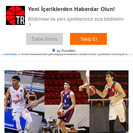
Skip
Yeni İçeriklerden Haberdar Olun!
BasketTR
to
content
Bildirimler ile yeni içeriklerimizi size bildirelim
Sol dip çizgiden bir basket de bizden gelsin dedik.
:)
Daha Sonra
Takip Et
by PushAlert
Home
U18 Anadolu Şampiyonaları’nda Öne Çıkan Gençler