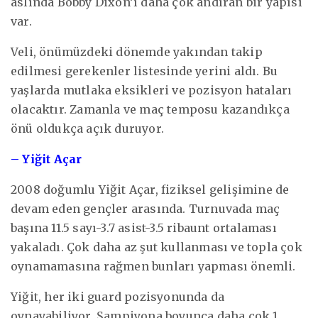
aslında Bobby Dixon’ı daha çok andıran bir yapısı
var.
Veli, önümüzdeki dönemde yakından takip
edilmesi gerekenler listesinde yerini aldı. Bu
yaşlarda mutlaka eksikleri ve pozisyon hataları
olacaktır. Zamanla ve maç temposu kazandıkça
önü oldukça açık duruyor.
– Yiğit Açar
2008 doğumlu Yiğit Açar, fiziksel gelişimine de
devam eden gençler arasında. Turnuvada maç
başına 11.5 sayı-3.7 asist-3.5 ribaunt ortalaması
yakaladı. Çok daha az şut kullanması ve topla çok
oynamamasına rağmen bunları yapması önemli.
Yiğit, her iki guard pozisyonunda da
oynayabiliyor. Şampiyona boyunca daha çok 1