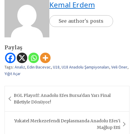
Kemal Erdem
See author's posts
Paylaş
Tags:
Analiz
,
Edin Bacevac
,
U18
,
U18 Anadolu Şampiyonaları
,
Veli Öner
,
Yiğit Açar
Yazı
BGL Playoff: Anadolu Efes Bursa’dan Yarı Final
gezinmesi
Biletiyle Dönüyor!
Yukatel Merkezefendi Deplasmanda Anadolu Efes’i
Mağlup Etti