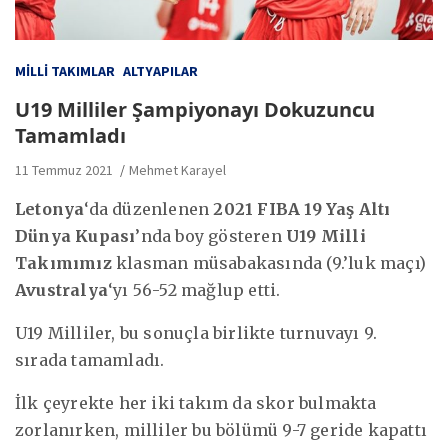
MILLI TAKIMLAR
ALTYAPILAR
U19 Milliler Şampiyonayı Dokuzuncu
Tamamladı
11 Temmuz 2021
Mehmet Karayel
Letonya
‘da düzenlenen
2021 FIBA 19 Yaş Altı
Dünya Kupası
’nda boy gösteren
U19 Milli
Takımımız
klasman müsabakasında (9.’luk maçı)
Avustralya
‘yı 56-52 mağlup etti.
U19 Milliler, bu sonuçla birlikte turnuvayı 9.
sırada tamamladı.
İlk çeyrekte her iki takım da skor bulmakta
zorlanırken, milliler bu bölümü 9-7 geride kapattı