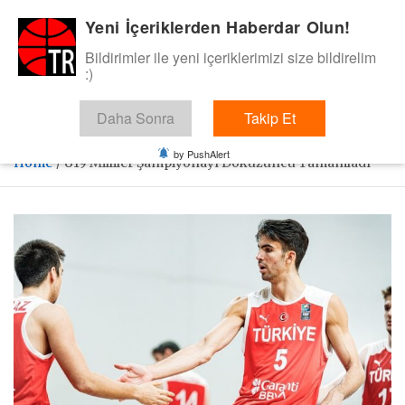
Skip
Yeni İçeriklerden Haberdar Olun!
BasketTR
to
content
Bildirimler ile yeni içeriklerimizi size bildirelim
Sol dip çizgiden bir basket de bizden gelsin dedik.
:)
Daha Sonra
Takip Et
by PushAlert
Home
U19 Milliler Şampiyonayı Dokuzuncu Tamamladı