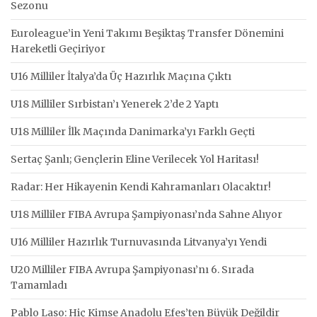
Sezonu
Euroleague’in Yeni Takımı Beşiktaş Transfer Dönemini
Hareketli Geçiriyor
U16 Milliler İtalya’da Üç Hazırlık Maçına Çıktı
U18 Milliler Sırbistan’ı Yenerek 2’de 2 Yaptı
U18 Milliler İlk Maçında Danimarka’yı Farklı Geçti
Sertaç Şanlı; Gençlerin Eline Verilecek Yol Haritası!
Radar: Her Hikayenin Kendi Kahramanları Olacaktır!
U18 Milliler FIBA Avrupa Şampiyonası’nda Sahne Alıyor
U16 Milliler Hazırlık Turnuvasında Litvanya’yı Yendi
U20 Milliler FIBA Avrupa Şampiyonası’nı 6. Sırada
Tamamladı
Pablo Laso: Hiç Kimse Anadolu Efes’ten Büyük Değildir