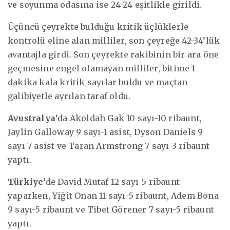
ve soyunma odasına ise 24-24 eşitlikle girildi.
Üçüncü çeyrekte bulduğu kritik üçlüklerle
kontrolü eline alan milliler, son çeyreğe 42-34’lük
avantajla girdi. Son çeyrekte rakibinin bir ara öne
geçmesine engel olamayan milliler, bitime 1
dakika kala kritik sayılar buldu ve maçtan
galibiyetle ayrılan taraf oldu.
Avustralya
‘da Akoldah Gak 10 sayı-10 ribaunt,
Jaylin Galloway 9 sayı-1 asist, Dyson Daniels 9
sayı-7 asist ve Taran Armstrong 7 sayı-3 ribaunt
yaptı.
Türkiye
‘de David Mutaf 12 sayı-5 ribaunt
yaparken, Yiğit Onan 11 sayı-5 ribaunt, Adem Bona
9 sayı-5 ribaunt ve Tibet Görener 7 sayı-5 ribaunt
yaptı.