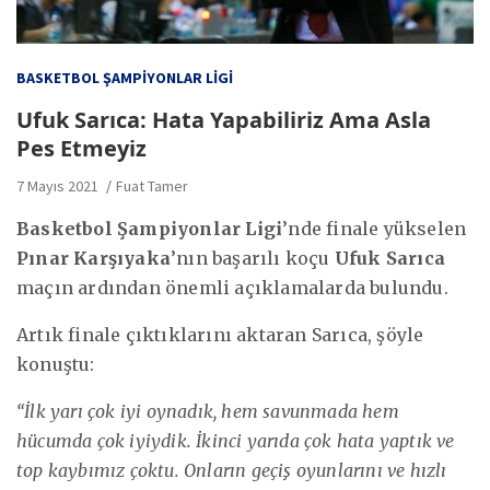
BASKETBOL ŞAMPIYONLAR LIGI
Ufuk Sarıca: Hata Yapabiliriz Ama Asla
Pes Etmeyiz
7 Mayıs 2021
Fuat Tamer
Basketbol Şampiyonlar Ligi
’nde finale yükselen
Pınar Karşıyaka
’nın başarılı koçu
Ufuk Sarıca
maçın ardından önemli açıklamalarda bulundu.
Artık finale çıktıklarını aktaran Sarıca, şöyle
konuştu:
“İlk yarı çok iyi oynadık, hem savunmada hem
hücumda çok iyiydik. İkinci yarıda çok hata yaptık ve
top kaybımız çoktu. Onların geçiş oyunlarını ve hızlı