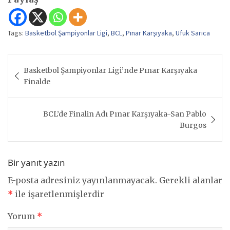
Tags:
Basketbol Şampiyonlar Ligi
,
BCL
,
Pınar Karşıyaka
,
Ufuk Sarıca
Yazı
Basketbol Şampiyonlar Ligi’nde Pınar Karşıyaka
gezinmesi
Finalde
BCL’de Finalin Adı Pınar Karşıyaka-San Pablo
Burgos
Bir yanıt yazın
E-posta adresiniz yayınlanmayacak.
Gerekli alanlar
*
ile işaretlenmişlerdir
Yorum
*