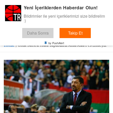
Skip
Yeni İçeriklerden Haberdar Olun!
BasketTR
to
content
Bildirimler ile yeni içeriklerimizi size bildirelim
Sol dip çizgiden bir basket de bizden gelsin dedik.
:)
Daha Sonra
Takip Et
by PushAlert
Home
Ufuk Sarıca: Hata Yapabiliriz Ama Asla Pes Etmeyiz