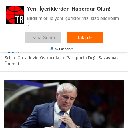
Skip
Yeni İçeriklerden Haberdar Olun!
BasketTR
to
content
Bildirimler ile yeni içeriklerimizi size bildirelim
Sol dip çizgiden bir basket de bizden gelsin dedik.
:)
Daha Sonra
Takip Et
by PushAlert
Home
Zeljko Obradovic: Oyuncuların Pasaportu Değil Savaşması
Önemli