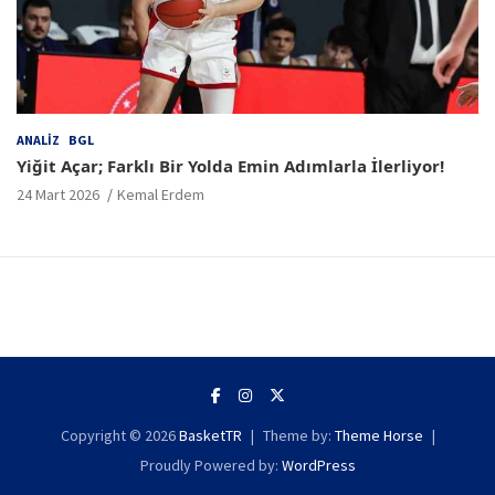
ANALIZ
BGL
Yiğit Açar; Farklı Bir Yolda Emin Adımlarla İlerliyor!
24 Mart 2026
Kemal Erdem
Copyright © 2026
BasketTR
Theme by:
Theme Horse
Proudly Powered by:
WordPress