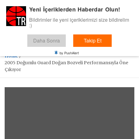
Skip
Yeni İçeriklerden Haberdar Olun!
BasketTR
to
content
Bildirimler ile yeni içeriklerimizi size bildirelim
Sol dip çizgiden bir basket de bizden gelsin dedik.
:)
Daha Sonra
Takip Et
by PushAlert
Home
2005 Doğumlu Guard Doğan Bozveli Performansıyla Öne
Çıkıyor