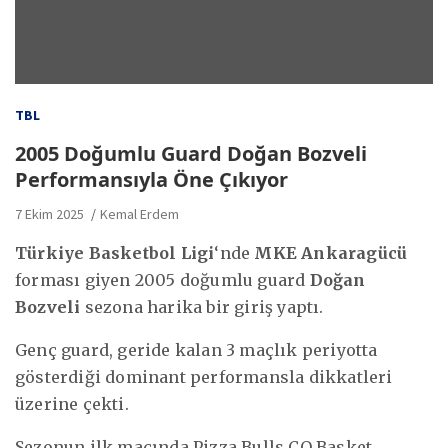
TBL
2005 Doğumlu Guard Doğan Bozveli
Performansıyla Öne Çıkıyor
7 Ekim 2025
Kemal Erdem
Türkiye Basketbol Ligi
‘nde
MKE Ankaragücü
forması giyen 2005 doğumlu guard
Doğan
Bozveli
sezona harika bir giriş yaptı.
Genç guard, geride kalan 3 maçlık periyotta
gösterdiği dominant performansla dikkatleri
üzerine çekti.
Sezonun ilk maçında Pizza Bulls CO Basket