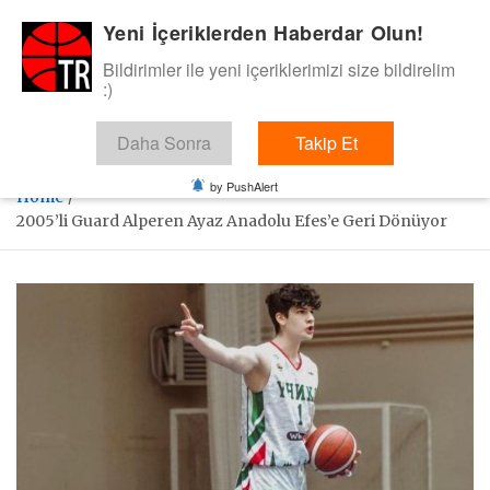
Skip
Yeni İçeriklerden Haberdar Olun!
BasketTR
to
content
Bildirimler ile yeni içeriklerimizi size bildirelim
Sol dip çizgiden bir basket de bizden gelsin dedik.
:)
Daha Sonra
Takip Et
by PushAlert
Home
2005’li Guard Alperen Ayaz Anadolu Efes’e Geri Dönüyor