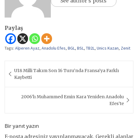
See author's posts
Paylaş
Tags:
Alperen Ayaz
,
Anadolu Efes
,
BGL
,
BSL
,
TB2L
,
Unics Kazan
,
Zenit
Yazı
U18 Milli Takım Son 16 Turu’nda Fransa’ya Farklı
gezinmesi
Kaybetti
2006’lı Muhammed Emin Kara Yeniden Anadolu
Efes’te
Bir yanıt yazın
E-posta adresiniz yayınlanmayacak.
Gerekli alanlar