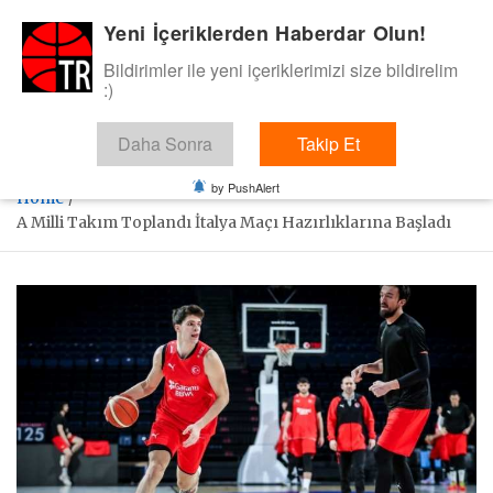
Skip
Yeni İçeriklerden Haberdar Olun!
BasketTR
to
content
Bildirimler ile yeni içeriklerimizi size bildirelim
Sol dip çizgiden bir basket de bizden gelsin dedik.
:)
Daha Sonra
Takip Et
by PushAlert
Home
A Milli Takım Toplandı İtalya Maçı Hazırlıklarına Başladı