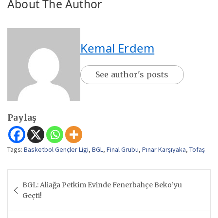
About The Author
Kemal Erdem
See author's posts
Paylaş
Tags:
Basketbol Gençler Ligi
,
BGL
,
Final Grubu
,
Pınar Karşıyaka
,
Tofaş
Yazı
BGL: Aliağa Petkim Evinde Fenerbahçe Beko’yu
gezinmesi
Geçti!