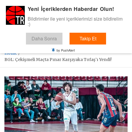
Skip
Yeni İçeriklerden Haberdar Olun!
BasketTR
to
content
Bildirimler ile yeni içeriklerimizi size bildirelim
Sol dip çizgiden bir basket de bizden gelsin dedik.
:)
Daha Sonra
Takip Et
by PushAlert
Home
BGL: Çekişmeli Maçta Pınar Karşıyaka Tofaş’ı Yendi!