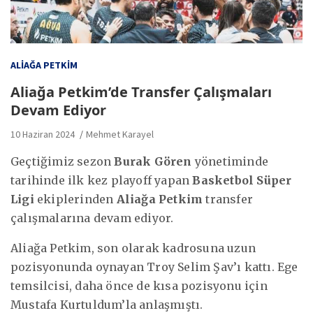
ALIAĞA PETKIM
Aliağa Petkim’de Transfer Çalışmaları
Devam Ediyor
10 Haziran 2024
Mehmet Karayel
Geçtiğimiz sezon
Burak Gören
yönetiminde
tarihinde ilk kez playoff yapan
Basketbol Süper
Ligi
ekiplerinden
Aliağa Petkim
transfer
çalışmalarına devam ediyor.
Aliağa Petkim, son olarak kadrosuna uzun
pozisyonunda oynayan Troy Selim Şav’ı kattı. Ege
temsilcisi, daha önce de kısa pozisyonu için
Mustafa Kurtuldum’la anlaşmıştı.