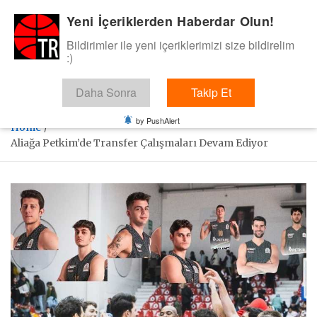
Skip
Yeni İçeriklerden Haberdar Olun!
BasketTR
to
content
Bildirimler ile yeni içeriklerimizi size bildirelim
Sol dip çizgiden bir basket de bizden gelsin dedik.
:)
Daha Sonra
Takip Et
by PushAlert
Home
Aliağa Petkim’de Transfer Çalışmaları Devam Ediyor