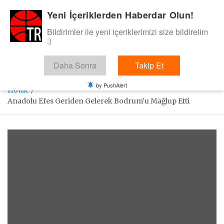
Skip
Yeni İçeriklerden Haberdar Olun!
BasketTR
to
content
Bildirimler ile yeni içeriklerimizi size bildirelim
Sol dip çizgiden bir basket de bizden gelsin dedik.
:)
Daha Sonra
Takip Et
by PushAlert
Home
Anadolu Efes Geriden Gelerek Bodrum’u Mağlup Etti