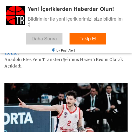
Skip
Yeni İçeriklerden Haberdar Olun!
BasketTR
to
content
Bildirimler ile yeni içeriklerimizi size bildirelim
Sol dip çizgiden bir basket de bizden gelsin dedik.
:)
Daha Sonra
Takip Et
by PushAlert
Home
Anadolu Efes Yeni Transferi Şehmus Hazer’i Resmi Olarak
Açıkladı