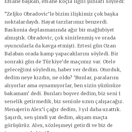
Efsane başkan, efsane koçla ilgili şunları söyledi:
”Zeljko Obradovic’le bizim ilişkimiz çok başka
noktalardaydı. Hayat tarzlarımız benzerdi.
Baskonia deplasmanında ağır bir mağlubiyet
almıştık. Obradovic, çok sinirlenmiş ve orada
oyuncularla da kavga etmişti. Ertesi gün Ozan
Balaban orada kamp yapacaklarını söyledi. Bir
sonraki gün de Türkiye’de maçımız var. Otele
geleceğimi söyledim, haber ver dedim. Oturduk,
dedim neye kızdın, ne oldu? ‘Bunlar, paralarını
alıyorlar ama oynamıyorlar, ben sizin yüzünüze
bakamam’ dedi. Bunları boşver dedim, biz seni 1
senelik getirmedik, biz seninle uzun çalışacağız.
Menajerin Alex’i çağır dedim, 3 yıl daha uzattık.
Şaşırdı, sen şimdi yat dedim, akşam maçta
görüşürüz. Alex, sözleşmeyi getirdi ve biz de