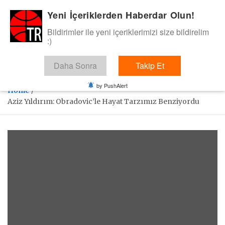
Skip
Yeni İçeriklerden Haberdar Olun!
BasketTR
to
content
Bildirimler ile yeni içeriklerimizi size bildirelim
Sol dip çizgiden bir basket de bizden gelsin dedik.
:)
Daha Sonra
Takip Et
by PushAlert
Home
Aziz Yıldırım: Obradovic’le Hayat Tarzımız Benziyordu