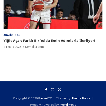
ANALIZ
BGL
Yiğit Açar; Farklı Bir Yolda Emin Adımlarla İlerliyor!
24 Mart 2026
Kemal Erdem
Copyright © 2026
BasketTR
Theme by:
Theme Horse
Proudly Powered by:
WordPress