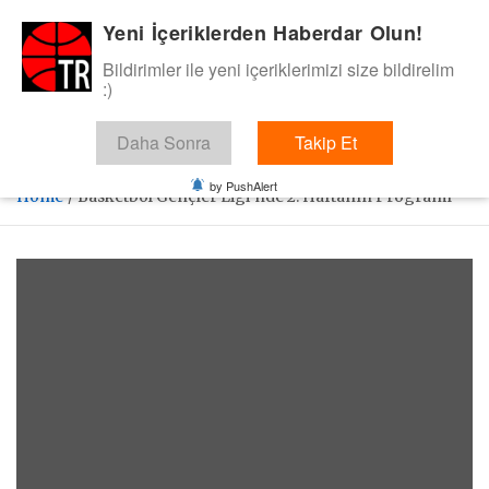
Skip
Yeni İçeriklerden Haberdar Olun!
BasketTR
to
content
Bildirimler ile yeni içeriklerimizi size bildirelim
Sol dip çizgiden bir basket de bizden gelsin dedik.
:)
Daha Sonra
Takip Et
by PushAlert
Home
Basketbol Gençler Ligi’nde 2. Haftanın Programı