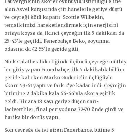
Lauvergne’nin skorer oyunuyla üstünlüğü eline
alan Asvel karşısında çift hanelerle geriye düştü
ve çeyreği kötü kapattı. Scottie Wilbekin,
temsilcimizi hareketlendirmek için enerjisini
ortaya koysa da, ikinci çeyreğin ilk 5 dakikası da
25-43’le geçildi. Fenerbahçe Beko, soyunma
odasına da 42-55’le geride gitti.
Nick Calathes liderliğinde üçüncü çeyreğe müthiş
bir giriş yapan Fenerbahçe, ilk 5 dakikalık bölüm
geride kalırken Marko Guduric’in üçlüğüyle
skoru 59-61 yaptı ve fark 2’ye kadar indi. Çeyreğin
bitimine 2 dakika kala 66-66’yla skora eşitlik
geldi. Bir ara 18 sayı geriye düşen sarı-
lacivertliler, final periyoduna 72-70 önde girdi ve
harika bir dönüş yaptı.
Son çeyreğe de iyi giren Fenerbahçe, bitime 5