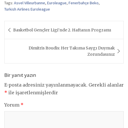
Tags:
Asvel Villeurbanne
,
Euroleague
,
Fenerbahçe Beko
,
Turkish Airlines Euroleague
Yazı
Basketbol Gençler Ligi’nde 2. Haftanın Programı
gezinmesi
Dimitris Itoudis: Her Takıma Saygı Duymak
Zorundasınız
Bir yanıt yazın
E-posta adresiniz yayınlanmayacak.
Gerekli alanlar
*
ile işaretlenmişlerdir
Yorum
*