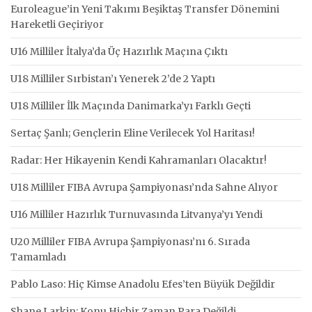
Euroleague’in Yeni Takımı Beşiktaş Transfer Dönemini
Hareketli Geçiriyor
U16 Milliler İtalya’da Üç Hazırlık Maçına Çıktı
U18 Milliler Sırbistan’ı Yenerek 2’de 2 Yaptı
U18 Milliler İlk Maçında Danimarka’yı Farklı Geçti
Sertaç Şanlı; Gençlerin Eline Verilecek Yol Haritası!
Radar: Her Hikayenin Kendi Kahramanları Olacaktır!
U18 Milliler FIBA Avrupa Şampiyonası’nda Sahne Alıyor
U16 Milliler Hazırlık Turnuvasında Litvanya’yı Yendi
U20 Milliler FIBA Avrupa Şampiyonası’nı 6. Sırada
Tamamladı
Pablo Laso: Hiç Kimse Anadolu Efes’ten Büyük Değildir
Shane Larkin: Konu Hiçbir Zaman Para Değildi