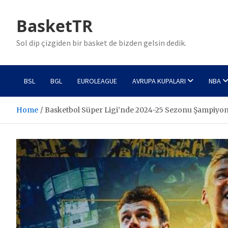
Skip
to
BasketTR
content
Sol dip çizgiden bir basket de bizden gelsin dedik.
BSL
BGL
EUROLEAGUE
AVRUPA KUPALARI
NBA
Home
Basketbol Süper Ligi’nde 2024-25 Sezonu Şampiyo