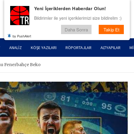
Yeni İçeriklerden Haberdar Olun!
Bildirimler ile yeni içeriklerimizi size bildirelim :)
Daha Sonra
Takip Et
by PushAlert
ANALIZ
KÖŞE YAZILARI
RÖPORTAJLAR
ALTYAPILAR
MI
nu Fenerbahçe Beko