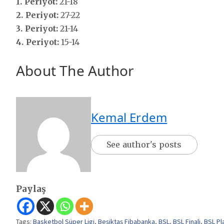
1. Periyot:
21-18
2. Periyot:
27-22
3. Periyot:
21-14
4. Periyot:
15-14
About The Author
Kemal Erdem
See author's posts
Paylaş
Tags:
Basketbol Süper Ligi
,
Beşiktaş Fibabanka
,
BSL
,
BSL Finali
,
BSL Pl