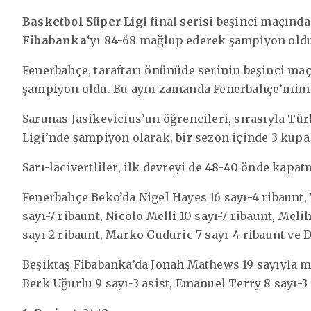
Basketbol Süper Ligi
final serisi beşinci maçınd
Fibabanka
‘yı 84-68 mağlup ederek şampiyon oldu
Fenerbahçe, taraftarı önünüde serinin beşinci maç
şampiyon oldu. Bu aynı zamanda Fenerbahçe’mim ta
Sarunas Jasikevicius’un öğrencileri, sırasıyla Tü
Ligi’nde şampiyon olarak, bir sezon içinde 3 kupa 
Sarı-lacivertliler, ilk devreyi de 48-40 önde kapatm
Fenerbahçe Beko’da Nigel Hayes 16 sayı-4 ribaunt, 
sayı-7 ribaunt, Nicolo Melli 10 sayı-7 ribaunt, Me
sayı-2 ribaunt, Marko Guduric 7 sayı-4 ribaunt ve D
Beşiktaş Fibabanka’da Jonah Mathews 19 sayıyla m
Berk Uğurlu 9 sayı-3 asist, Emanuel Terry 8 sayı-3 r