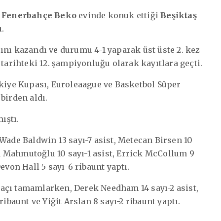
a
Fenerbahçe Beko
evinde konuk ettiği
Beşiktaş
.
ını kazandı ve durumu 4-1 yaparak üst üste 2. kez
rihteki 12. şampiyonluğu olarak kayıtlara geçti.
rkiye Kupası, Euroleaague ve Basketbol Süper
birden aldı.
ıştı.
Wade Baldwin 13 sayı-7 asist, Metecan Birsen 10
lih Mahmutoğlu 10 sayı-1 asist, Errick McCollum 9
evon Hall 5 sayı-6 ribaunt yaptı.
açı tamamlarken, Derek Needham 14 sayı-2 asist,
ibaunt ve Yiğit Arslan 8 sayı-2 ribaunt yaptı.