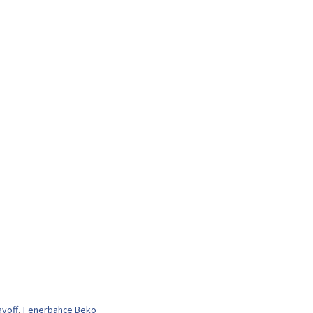
ayoff
,
Fenerbahçe Beko