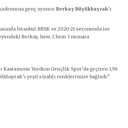
adrosuna genç oyuncu
Berkay Büyükbayrak
‘ı
asında İstanbul BBSK ve 2020-21 sezonunda ise
boyundaki Berkay, hem 2 hem 3 numara
n Kastamonu Yurdum Gençlik Spor’da geçiren 1,96
bayrak’ı yeşil siyahlı renklerimize bağladı.”