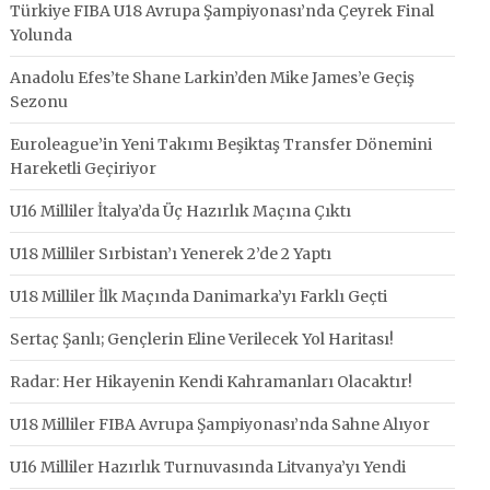
Türkiye FIBA U18 Avrupa Şampiyonası’nda Çeyrek Final
Yolunda
Anadolu Efes’te Shane Larkin’den Mike James’e Geçiş
Sezonu
Euroleague’in Yeni Takımı Beşiktaş Transfer Dönemini
Hareketli Geçiriyor
U16 Milliler İtalya’da Üç Hazırlık Maçına Çıktı
U18 Milliler Sırbistan’ı Yenerek 2’de 2 Yaptı
U18 Milliler İlk Maçında Danimarka’yı Farklı Geçti
Sertaç Şanlı; Gençlerin Eline Verilecek Yol Haritası!
Radar: Her Hikayenin Kendi Kahramanları Olacaktır!
U18 Milliler FIBA Avrupa Şampiyonası’nda Sahne Alıyor
U16 Milliler Hazırlık Turnuvasında Litvanya’yı Yendi