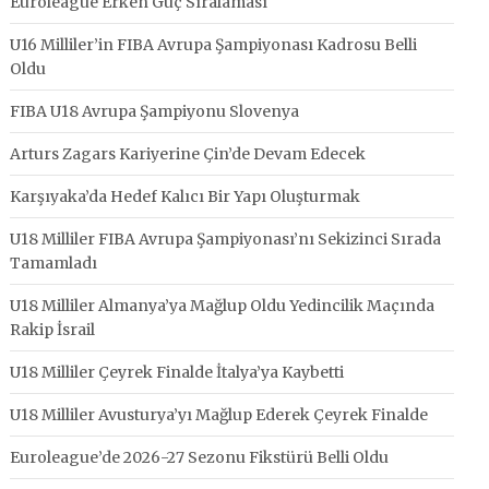
Euroleague Erken Güç Sıralaması
U16 Milliler’in FIBA Avrupa Şampiyonası Kadrosu Belli
Oldu
FIBA U18 Avrupa Şampiyonu Slovenya
Arturs Zagars Kariyerine Çin’de Devam Edecek
Karşıyaka’da Hedef Kalıcı Bir Yapı Oluşturmak
U18 Milliler FIBA Avrupa Şampiyonası’nı Sekizinci Sırada
Tamamladı
U18 Milliler Almanya’ya Mağlup Oldu Yedincilik Maçında
Rakip İsrail
U18 Milliler Çeyrek Finalde İtalya’ya Kaybetti
U18 Milliler Avusturya’yı Mağlup Ederek Çeyrek Finalde
Euroleague’de 2026-27 Sezonu Fikstürü Belli Oldu