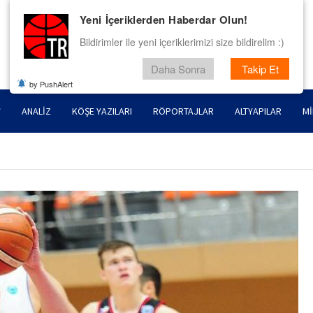
Yeni İçeriklerden Haberdar Olun!
Bildirimler ile yeni içeriklerimizi size bildirelim :)
Daha Sonra
Takip Et
by PushAlert
ANALIZ
KÖŞE YAZILARI
RÖPORTAJLAR
ALTYAPILAR
MI