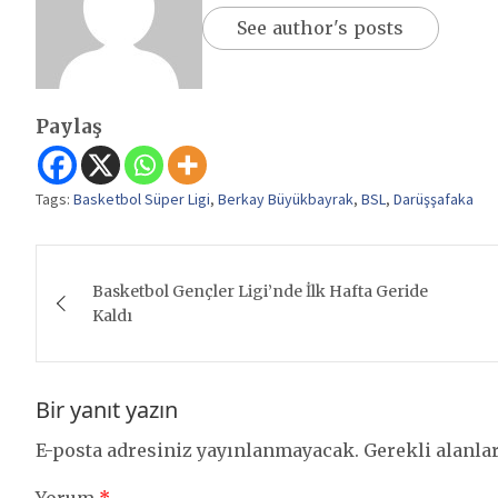
See author's posts
Paylaş
Tags:
Basketbol Süper Ligi
,
Berkay Büyükbayrak
,
BSL
,
Darüşşafaka
Yazı
Basketbol Gençler Ligi’nde İlk Hafta Geride
gezinmesi
Kaldı
Bir yanıt yazın
E-posta adresiniz yayınlanmayacak.
Gerekli alanla
Yorum
*