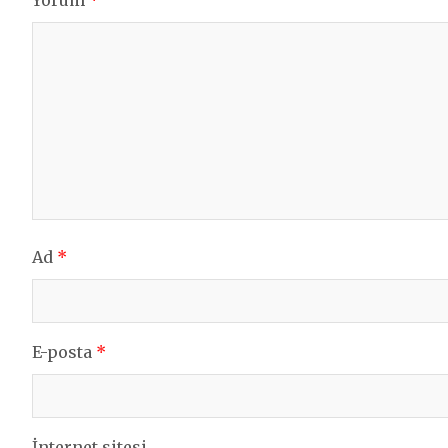
Ad
*
E-posta
*
İnternet sitesi