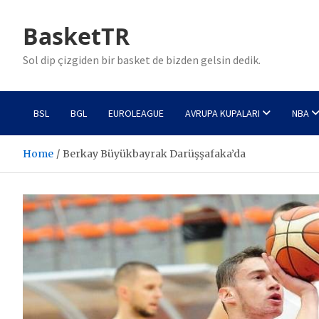
Skip
to
BasketTR
content
Sol dip çizgiden bir basket de bizden gelsin dedik.
BSL
BGL
EUROLEAGUE
AVRUPA KUPALARI
NBA
Home
Berkay Büyükbayrak Darüşşafaka’da