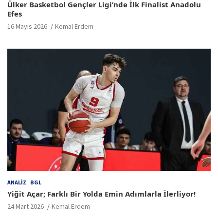
Ülker Basketbol Gençler Ligi’nde İlk Finalist Anadolu
Efes
16 Mayıs 2026
Kemal Erdem
ANALIZ
BGL
Yiğit Açar; Farklı Bir Yolda Emin Adımlarla İlerliyor!
24 Mart 2026
Kemal Erdem