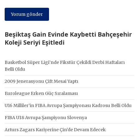
Beşiktaş Gain Evinde Kaybetti Bahçeşehir
Koleji Seriyi Eşitledi
Basketbol Süper Ligi’nde Fikstür Çekildi Derbi Haftaları
Belli Oldu
2009 Jenerasyonu Çift Mesai Yaptı
Euroleague Erken Güç Sıralaması
U16 Milliler’in FIBA Avrupa Şampiyonası Kadrosu Belli Oldu
FIBA U18 Avrupa Şampiyonu Slovenya
Arturs Zagars Kariyerine Çin’de Devam Edecek