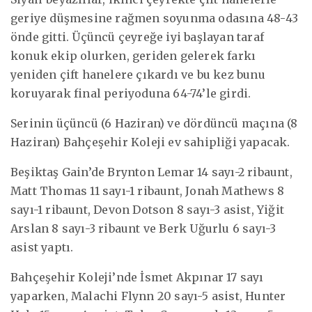
geriye düşmesine rağmen soyunma odasına 48-43
önde gitti. Üçüncü çeyreğe iyi başlayan taraf
konuk ekip olurken, geriden gelerek farkı
yeniden çift hanelere çıkardı ve bu kez bunu
koruyarak final periyoduna 64-74’le girdi.
Serinin üçüncü (6 Haziran) ve dördüncü maçına (8
Haziran) Bahçeşehir Koleji ev sahipliği yapacak.
Beşiktaş Gain’de Brynton Lemar 14 sayı-2 ribaunt,
Matt Thomas 11 sayı-1 ribaunt, Jonah Mathews 8
sayı-1 ribaunt, Devon Dotson 8 sayı-3 asist, Yiğit
Arslan 8 sayı-3 ribaunt ve Berk Uğurlu 6 sayı-3
asist yaptı.
Bahçeşehir Koleji’nde İsmet Akpınar 17 sayı
yaparken, Malachi Flynn 20 sayı-5 asist, Hunter