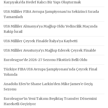
Karşıyaka’da Hedef Kalıcı Bir Yapı Oluşturmak
U18 Milliler FIBA Avrupa Şampiyonası’nı Sekizinci Sırada
Tamamladı
U18 Milliler Almanya’ya Mağlup Oldu Yedincilik Maçında
Rakip İsrail
U18 Milliler Çeyrek Finalde İtalya’ya Kaybetti
U18 Milliler Avusturya’yı Mağlup Ederek Çeyrek Finalde
Euroleague’de 2026-27 Sezonu Fikstürü Belli Oldu
Türkiye FIBA U18 Avrupa Şampiyonası’nda Çeyrek Final
Yolunda
Anadolu Efes’te Shane Larkin’den Mike James’e Geçiş
Sezonu
Euroleague’in Yeni Takımı Beşiktaş Transfer Dönemini
Hareketli Geçiriyor