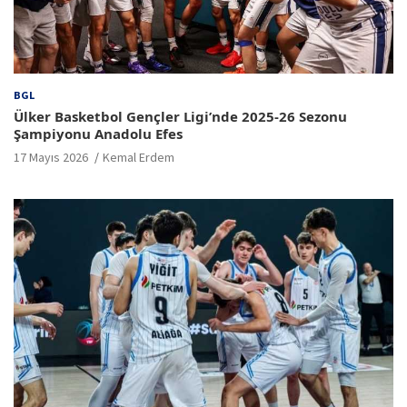
BGL
Ülker Basketbol Gençler Ligi’nde 2025-26 Sezonu
Şampiyonu Anadolu Efes
17 Mayıs 2026
Kemal Erdem