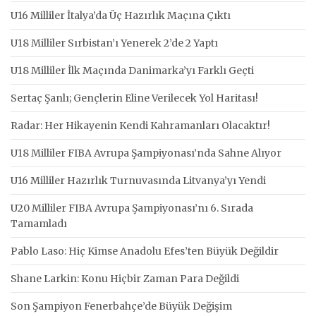
U16 Milliler İtalya’da Üç Hazırlık Maçına Çıktı
U18 Milliler Sırbistan’ı Yenerek 2’de 2 Yaptı
U18 Milliler İlk Maçında Danimarka’yı Farklı Geçti
Sertaç Şanlı; Gençlerin Eline Verilecek Yol Haritası!
Radar: Her Hikayenin Kendi Kahramanları Olacaktır!
U18 Milliler FIBA Avrupa Şampiyonası’nda Sahne Alıyor
U16 Milliler Hazırlık Turnuvasında Litvanya’yı Yendi
U20 Milliler FIBA Avrupa Şampiyonası’nı 6. Sırada
Tamamladı
Pablo Laso: Hiç Kimse Anadolu Efes’ten Büyük Değildir
Shane Larkin: Konu Hiçbir Zaman Para Değildi
Son Şampiyon Fenerbahçe’de Büyük Değişim