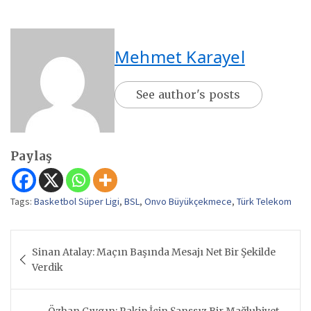
Mehmet Karayel
See author's posts
Paylaş
Tags:
Basketbol Süper Ligi
,
BSL
,
Onvo Büyükçekmece
,
Türk Telekom
Yazı
Sinan Atalay: Maçın Başında Mesajı Net Bir Şekilde
gezinmesi
Verdik
Özhan Çıvgın: Rakip İçin Şanssız Bir Mağlubiyet