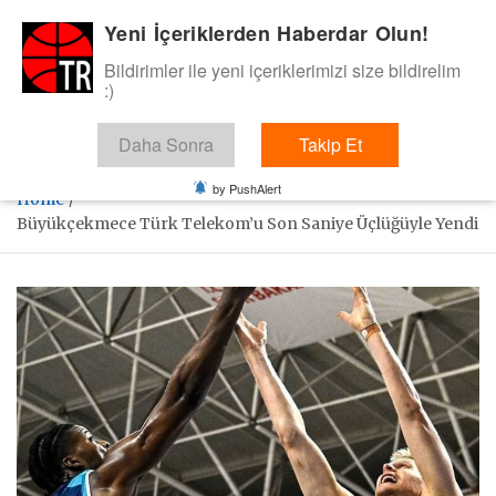
Skip
Yeni İçeriklerden Haberdar Olun!
BasketTR
to
content
Bildirimler ile yeni içeriklerimizi size bildirelim
Sol dip çizgiden bir basket de bizden gelsin dedik.
:)
Daha Sonra
Takip Et
by PushAlert
Home
Büyükçekmece Türk Telekom’u Son Saniye Üçlüğüyle Yendi