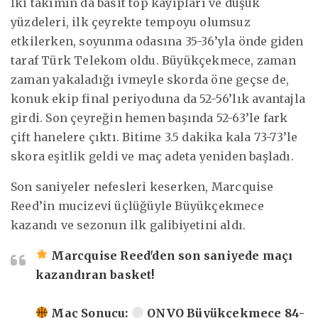
İki takımın da basit top kayıpları ve düşük
yüzdeleri, ilk çeyrekte tempoyu olumsuz
etkilerken, soyunma odasına 35-36’yla önde giden
taraf Türk Telekom oldu. Büyükçekmece, zaman
zaman yakaladığı ivmeyle skorda öne geçse de,
konuk ekip final periyoduna da 52-56’lık avantajla
girdi. Son çeyreğin hemen başında 52-63’le fark
çift hanelere çıktı. Bitime 3.5 dakika kala 73-73’le
skora eşitlik geldi ve maç adeta yeniden başladı.
Son saniyeler nefesleri keserken, Marcquise
Reed’in mucizevi üçlüğüyle Büyükçekmece
kazandı ve sezonun ilk galibiyetini aldı.
Marcquise Reed'den son saniyede maçı
kazandıran basket!
Maç Sonucu:
ONVO Büyükçekmece 84-