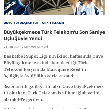
ONVO BÜYÜKÇEKMECE
TÜRK TELEKOM
Büyükçekmece Türk Telekom’u Son Saniye
Üçlüğüyle Yendi
7 Ekim 2023
Mehmet Karayel
Basketbol Süper Ligi
‘nin ikinci haftasında
Onvo
Büyükçekmece
evinde konuk ettiği
Türk
Telekom
karşısında
Marcquise Reed
‘in
üçlüğüyle 84-83’lük skorla kazandı.
Sezonun ilk galibiyetini alan Onvo Büyükçekmece
1-1 olurken, Türk Telekom ise ilk mağlubiyetini
alarak 1-1’e geriledi.