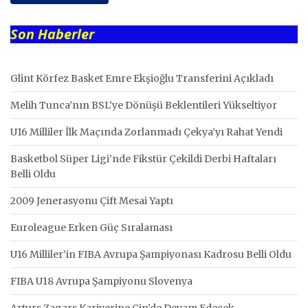
Son Haberler
Glint Körfez Basket Emre Ekşioğlu Transferini Açıkladı
Melih Tunca’nın BSL’ye Dönüşü Beklentileri Yükseltiyor
U16 Milliler İlk Maçında Zorlanmadı Çekya’yı Rahat Yendi
Basketbol Süper Ligi’nde Fikstür Çekildi Derbi Haftaları
Belli Oldu
2009 Jenerasyonu Çift Mesai Yaptı
Euroleague Erken Güç Sıralaması
U16 Milliler’in FIBA Avrupa Şampiyonası Kadrosu Belli Oldu
FIBA U18 Avrupa Şampiyonu Slovenya
Arturs Zagars Kariyerine Çin’de Devam Edecek