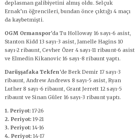
deplasman galibiyetini almış oldu. Selçuk
Ernak’ın öğrencileri, bundan önce çıktığı 4 maçı
da kaybetmişti.
OGM Ormanspor
‘da Tu Holloway 16 sayı-6 asist,
Stanton Kidd 13 sayı-3 asist, Jamelle Hagins 10
sayı-2 ribaunt, Cevher Özer 4 sayı-11 ribaunt-6 asist
ve Elmedin Kikanovic 16 sayı-8 ribaunt yaptı.
Darüşşafaka Tekfen
‘de Berk Demir 17 sayı-3
ribaunt, Andrew Andrews 8 sayı-5 asist, Ryan
Luther 8 sayı-6 ribaunt, Grant Jerrett 12 sayı-5
ribaunt ve Sinan Güler 16 sayı-3 ribaunt yaptı.
1. Periyot:
17-26
2. Periyot:
19-21
3. Periyot:
14-16
4. Periyot:
14-17