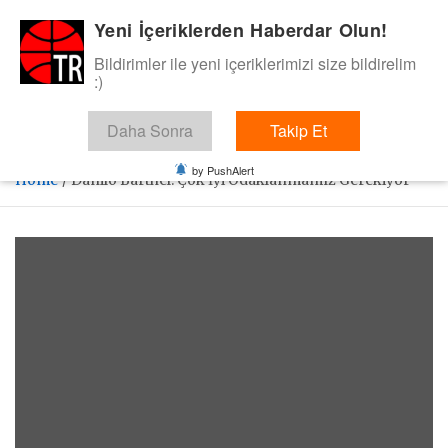
Skip
Yeni İçeriklerden Haberdar Olun!
BasketTR
to
content
Bildirimler ile yeni içeriklerimizi size bildirelim
Sol dip çizgiden bir basket de bizden gelsin dedik.
:)
Daha Sonra
Takip Et
by PushAlert
Home
Danilo Barthel: Çok İyi Odaklanmamız Gerekiyor