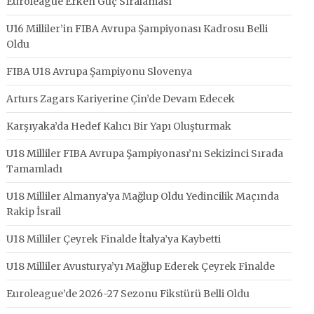
Euroleague Erken Güç Sıralaması
U16 Milliler’in FIBA Avrupa Şampiyonası Kadrosu Belli
Oldu
FIBA U18 Avrupa Şampiyonu Slovenya
Arturs Zagars Kariyerine Çin’de Devam Edecek
Karşıyaka’da Hedef Kalıcı Bir Yapı Oluşturmak
U18 Milliler FIBA Avrupa Şampiyonası’nı Sekizinci Sırada
Tamamladı
U18 Milliler Almanya’ya Mağlup Oldu Yedincilik Maçında
Rakip İsrail
U18 Milliler Çeyrek Finalde İtalya’ya Kaybetti
U18 Milliler Avusturya’yı Mağlup Ederek Çeyrek Finalde
Euroleague’de 2026-27 Sezonu Fikstürü Belli Oldu