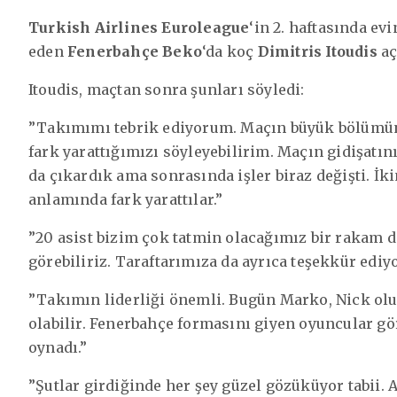
Turkish Airlines Euroleague
‘in 2. haftasında ev
eden
Fenerbahçe Beko
‘da koç
Dimitris Itoudis
aç
Itoudis, maçtan sonra şunları söyledi:
”Takımımı tebrik ediyorum. Maçın büyük bölümünü
fark yarattığımızı söyleyebilirim. Maçın gidişatın
da çıkardık ama sonrasında işler biraz değişti. İki
anlamında fark yarattılar.”
”20 asist bizim çok tatmin olacağımız bir rakam de
görebiliriz. Taraftarımıza da ayrıca teşekkür edi
”Takımın liderliği önemli. Bugün Marko, Nick olur
olabilir. Fenerbahçe formasını giyen oyuncular g
oynadı.”
”Şutlar girdiğinde her şey güzel gözüküyor tabii. A