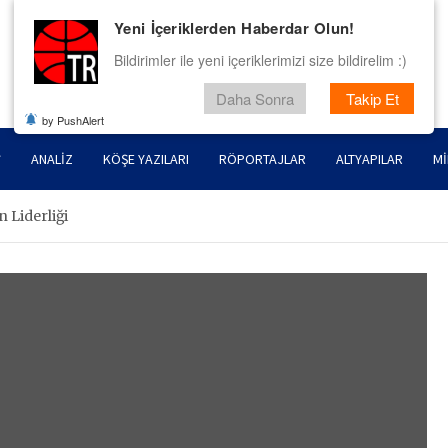
Yeni İçeriklerden Haberdar Olun!
Bildirimler ile yeni içeriklerimizi size bildirelim :)
Daha Sonra
Takip Et
by PushAlert
ANALIZ
KÖŞE YAZILARI
RÖPORTAJLAR
ALTYAPILAR
MI
n Liderliği