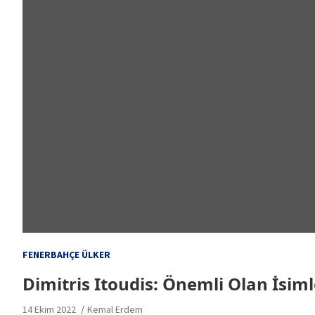
FENERBAHÇE ÜLKER
Dimitris Itoudis: Önemli Olan İsiml
14 Ekim 2022
Kemal Erdem