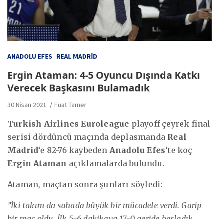
ANADOLU EFES
REAL MADRID
Ergin Ataman: 4-5 Oyuncu Dışında Katkı
Verecek Başkasını Bulamadık
30 Nisan 2021
Fuat Tamer
Turkish Airlines Euroleague
playoff çeyrek final
serisi dördüncü maçında deplasmanda
Real
Madrid
‘e 82-76 kaybeden
Anadolu Efes
‘te koç
Ergin Ataman
açıklamalarda bulundu.
Ataman, maçtan sonra şunları söyledi:
”İki takım da sahada büyük bir mücadele verdi. Garip
bir maç oldu. İlk 5-6 dakikaya 17-0 geride başladık.