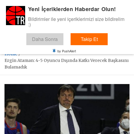
Skip
Yeni İçeriklerden Haberdar Olun!
BasketTR
to
content
Bildirimler ile yeni içeriklerimizi size bildirelim
Sol dip çizgiden bir basket de bizden gelsin dedik.
:)
Daha Sonra
Takip Et
by PushAlert
Home
Ergin Ataman: 4-5 Oyuncu Dışında Katkı Verecek Başkasını
Bulamadık