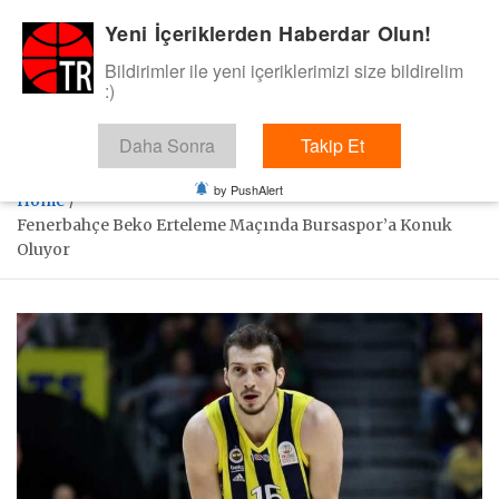
Skip
Yeni İçeriklerden Haberdar Olun!
BasketTR
to
content
Bildirimler ile yeni içeriklerimizi size bildirelim
Sol dip çizgiden bir basket de bizden gelsin dedik.
:)
Daha Sonra
Takip Et
by PushAlert
Home
Fenerbahçe Beko Erteleme Maçında Bursaspor’a Konuk
Oluyor