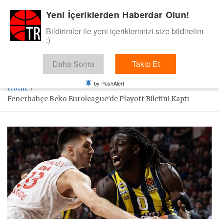
Skip
Yeni İçeriklerden Haberdar Olun!
BasketTR
to
content
Bildirimler ile yeni içeriklerimizi size bildirelim
Sol dip çizgiden bir basket de bizden gelsin dedik.
:)
Daha Sonra
Takip Et
by PushAlert
Home
Fenerbahçe Beko Euroleague’de Playoff Biletini Kaptı