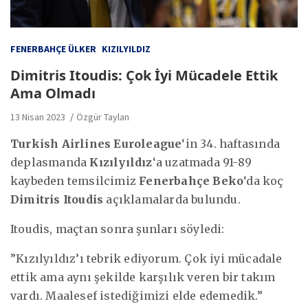
FENERBAHÇE ÜLKER
KIZILYILDIZ
Dimitris Itoudis: Çok İyi Mücadele Ettik
Ama Olmadı
13 Nisan 2023
Özgür Taylan
Turkish Airlines Euroleague
‘in 34. haftasında
deplasmanda
Kızılyıldız
‘a uzatmada 91-89
kaybeden temsilcimiz
Fenerbahçe Beko
‘da koç
Dimitris Itoudis
açıklamalarda bulundu.
Itoudis, maçtan sonra şunları söyledi:
”Kızılyıldız’ı tebrik ediyorum. Çok iyi mücadale
ettik ama aynı şekilde karşılık veren bir takım
vardı. Maalesef istediğimizi elde edemedik.”