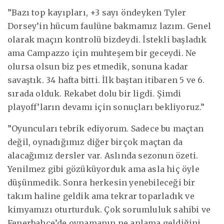
”Bazı top kayıpları, +3 sayı öndeyken Tyler
Dorsey’in hücum faulüne bakmamız lazım. Genel
olarak maçın kontrolü bizdeydi. İstekli başladık
ama Campazzo için muhteşem bir geceydi. Ne
olursa olsun biz pes etmedik, sonuna kadar
savaştık. 34 hafta bitti. İlk baştan itibaren 5 ve 6.
sırada olduk. Rekabet dolu bir ligdi. Şimdi
playoff’ların devamı için sonuçları bekliyoruz.”
”Oyuncuları tebrik ediyorum. Sadece bu maçtan
değil, oynadığımız diğer birçok maçtan da
alacağımız dersler var. Aslında sezonun özeti.
Yenilmez gibi gözüküyorduk ama asla hiç öyle
düşünmedik. Sonra herkesin yenebileceği bir
takım haline geldik ama tekrar toparladık ve
kimyamızı oturturduk. Çok sorumluluk sahibi ve
Fenerbahçe’de oynamanın ne anlama geldiğini