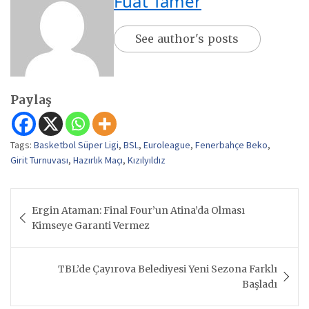
Fuat Tamer
See author's posts
Paylaş
Tags:
Basketbol Süper Ligi
,
BSL
,
Euroleague
,
Fenerbahçe Beko
,
Girit Turnuvası
,
Hazırlık Maçı
,
Kızılyıldız
Yazı
Ergin Ataman: Final Four’un Atina’da Olması
gezinmesi
Kimseye Garanti Vermez
TBL’de Çayırova Belediyesi Yeni Sezona Farklı
Başladı