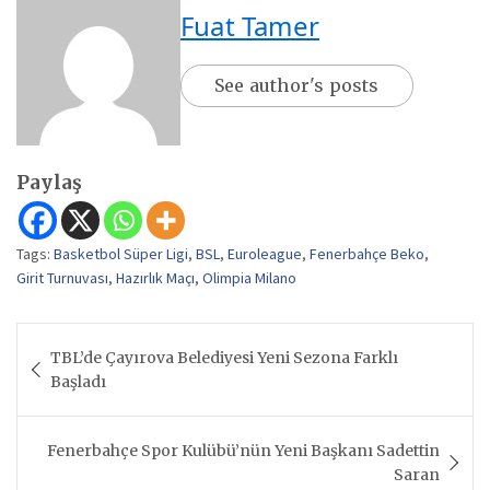
Fuat Tamer
See author's posts
Paylaş
Tags:
Basketbol Süper Ligi
,
BSL
,
Euroleague
,
Fenerbahçe Beko
,
Girit Turnuvası
,
Hazırlık Maçı
,
Olimpia Milano
Yazı
TBL’de Çayırova Belediyesi Yeni Sezona Farklı
gezinmesi
Başladı
Fenerbahçe Spor Kulübü’nün Yeni Başkanı Sadettin
Saran