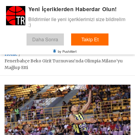
Skip
Yeni İçeriklerden Haberdar Olun!
BasketTR
to
content
Bildirimler ile yeni içeriklerimizi size bildirelim
Sol dip çizgiden bir basket de bizden gelsin dedik.
:)
Daha Sonra
Takip Et
by PushAlert
Home
Fenerbahçe Beko Girit Turnuvası’nda Olimpia Milano’yu
Mağlup Etti