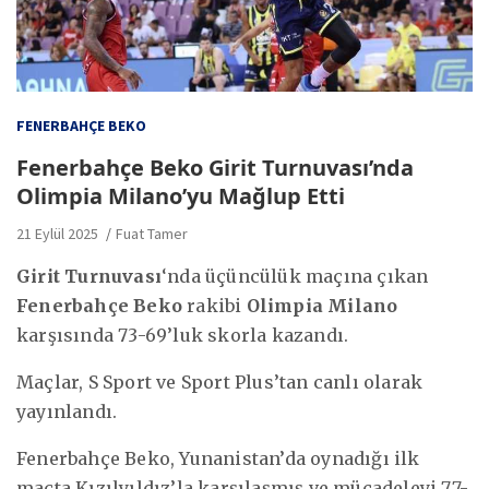
FENERBAHÇE BEKO
Fenerbahçe Beko Girit Turnuvası’nda
Olimpia Milano’yu Mağlup Etti
21 Eylül 2025
Fuat Tamer
Girit Turnuvası
‘nda üçüncülük maçına çıkan
Fenerbahçe Beko
rakibi
Olimpia Milano
karşısında 73-69’luk skorla kazandı.
Maçlar, S Sport ve Sport Plus’tan canlı olarak
yayınlandı.
Fenerbahçe Beko, Yunanistan’da oynadığı ilk
maçta Kızılyıldız’la karşılaşmış ve mücadeleyi 77-