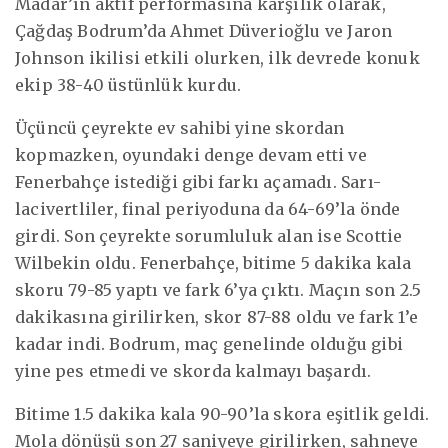
Madar’ın aktif performasına karşılık olarak,
Çağdaş Bodrum’da Ahmet Düverioğlu ve Jaron
Johnson ikilisi etkili olurken, ilk devrede konuk
ekip 38-40 üstünlük kurdu.
Üçüncü çeyrekte ev sahibi yine skordan
kopmazken, oyundaki denge devam etti ve
Fenerbahçe istediği gibi farkı açamadı. Sarı-
lacivertliler, final periyoduna da 64-69’la önde
girdi. Son çeyrekte sorumluluk alan ise Scottie
Wilbekin oldu. Fenerbahçe, bitime 5 dakika kala
skoru 79-85 yaptı ve fark 6’ya çıktı. Maçın son 2.5
dakikasına girilirken, skor 87-88 oldu ve fark 1’e
kadar indi. Bodrum, maç genelinde olduğu gibi
yine pes etmedi ve skorda kalmayı başardı.
Bitime 1.5 dakika kala 90-90’la skora eşitlik geldi.
Mola dönüşü son 27 saniyeye girilirken, sahneye