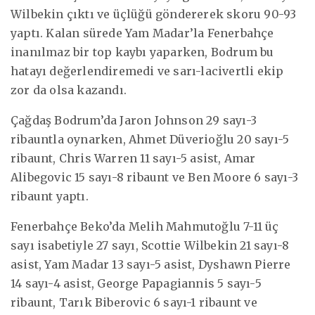
Wilbekin çıktı ve üçlüğü göndererek skoru 90-93
yaptı. Kalan sürede Yam Madar’la Fenerbahçe
inanılmaz bir top kaybı yaparken, Bodrum bu
hatayı değerlendiremedi ve sarı-lacivertli ekip
zor da olsa kazandı.
Çağdaş Bodrum’da Jaron Johnson 29 sayı-3
ribauntla oynarken, Ahmet Düverioğlu 20 sayı-5
ribaunt, Chris Warren 11 sayı-5 asist, Amar
Alibegovic 15 sayı-8 ribaunt ve Ben Moore 6 sayı-3
ribaunt yaptı.
Fenerbahçe Beko’da Melih Mahmutoğlu 7-11 üç
sayı isabetiyle 27 sayı, Scottie Wilbekin 21 sayı-8
asist, Yam Madar 13 sayı-5 asist, Dyshawn Pierre
14 sayı-4 asist, George Papagiannis 5 sayı-5
ribaunt, Tarık Biberovic 6 sayı-1 ribaunt ve