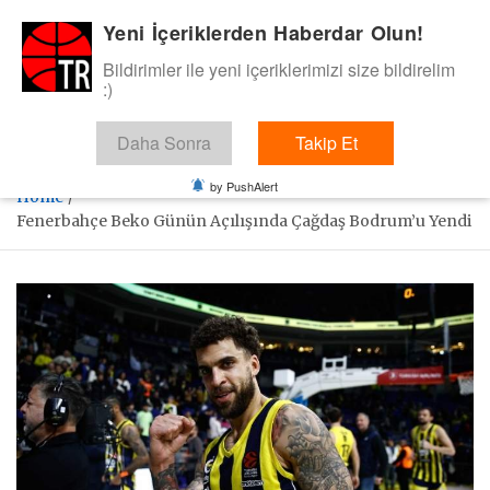
Skip
Yeni İçeriklerden Haberdar Olun!
BasketTR
to
content
Bildirimler ile yeni içeriklerimizi size bildirelim
Sol dip çizgiden bir basket de bizden gelsin dedik.
:)
Daha Sonra
Takip Et
by PushAlert
Home
Fenerbahçe Beko Günün Açılışında Çağdaş Bodrum’u Yendi