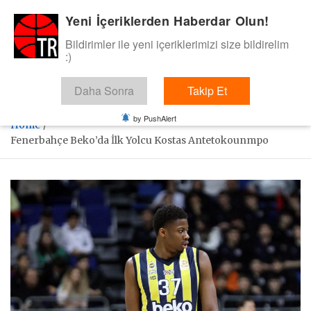
Skip
Yeni İçeriklerden Haberdar Olun!
BasketTR
to
content
Bildirimler ile yeni içeriklerimizi size bildirelim
Sol dip çizgiden bir basket de bizden gelsin dedik.
:)
Daha Sonra
Takip Et
by PushAlert
Home
Fenerbahçe Beko’da İlk Yolcu Kostas Antetokounmpo